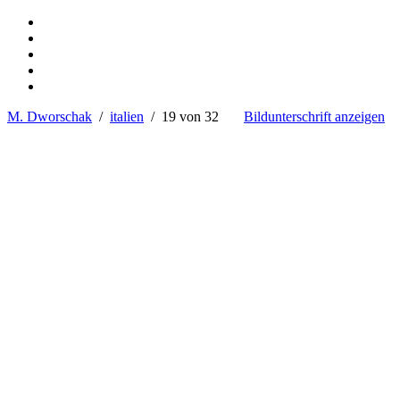
M. Dworschak
/
italien
/ 19 von 32
Bildunterschrift anzeigen