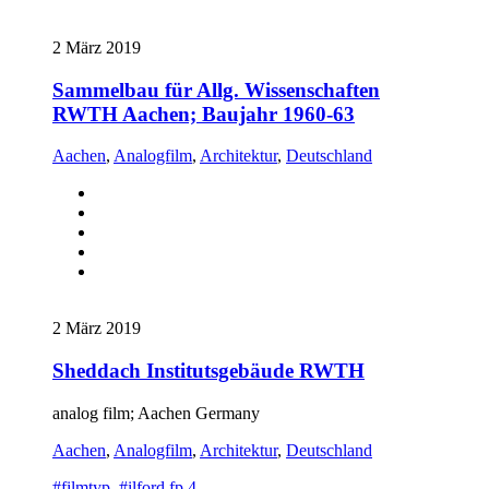
2 März 2019
Sammelbau für Allg. Wissenschaften
RWTH Aachen; Baujahr 1960-63
Aachen
,
Analogfilm
,
Architektur
,
Deutschland
2 März 2019
Sheddach Institutsgebäude RWTH
analog film; Aachen Germany
Aachen
,
Analogfilm
,
Architektur
,
Deutschland
#filmtyp
#ilford fp 4