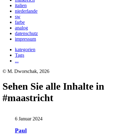
italien
niederlande
sw
farbe
analog
datenschutz
impressum
kategorien
Tags
...
© M. Dworschak, 2026
Sehen Sie alle Inhalte in
#maastricht
6 Januar 2024
Paul